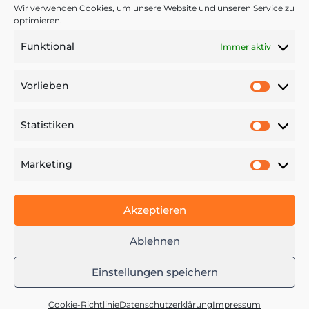
Wir verwenden Cookies, um unsere Website und unseren Service zu
optimieren.

Funktional
Immer aktiv
Nachricht senden
Vorlieben
Vorlie
Statistiken
Statist
Marketing
WIR BAUEN IHR 🏠
Market
Akzeptieren
Ablehnen
Einstellungen speichern
Cookie-Richtlinie
Datenschutzerklärung
Impressum
Website von: