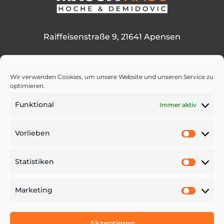
Raiffeisenstraße 9, 21641 Apensen
Wir verwenden Cookies, um unsere Website und unseren Service zu
optimieren.

Funktional
Immer aktiv
Nachricht senden
Vorlieben
Vorlie
Statistiken
Statist
Marketing
WIR BAUEN IHR 🏠
Market
Akzeptieren